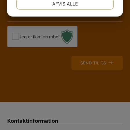
NØDVENDIGE
PRÆFERENCER
AFVIS ALLE
JA
NEJ
JA
NEJ
MARKETING
STATISTIK
Jeg er ikke en robot
SEND TIL OS
Kontaktinformation