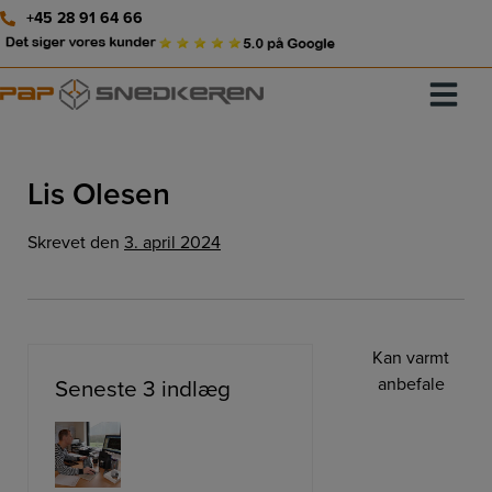
Hop
+45 28 91 64 66
til
indholdet
Lis Olesen
Skrevet
den
3. april 2024
Kan varmt
anbefale
Seneste 3 indlæg