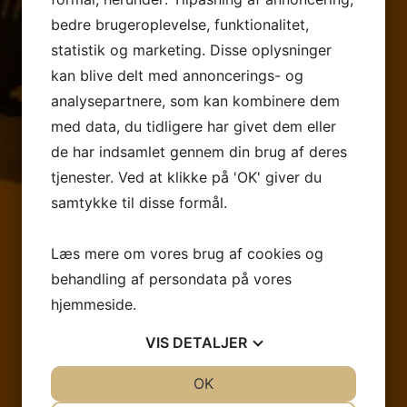
Står I og skal have lavet emballage, displays eller
bedre brugeroplevelse, funktionalitet,
andet papmateriale, er I meget velkomne til at
statistik og marketing. Disse oplysninger
kontakte os. Vi tilbyder både færdiglavede
kan blive delt med annoncerings- og
løsninger klar til brug, samt skræddersyede
analysepartnere, som kan kombinere dem
løsninger til Jer der ønsker en løsning specifikt til
med data, du tidligere har givet dem eller
Jeres behov.
de har indsamlet gennem din brug af deres
tjenester. Ved at klikke på 'OK' giver du
Navn
samtykke til disse formål.
*
Læs mere om vores brug af cookies og
E-
behandling af persondata på vores
mail
hjemmeside.
*
Numre
VIS
DETALJER
*
Besked
JA
NEJ
OK
JA
NEJ
*