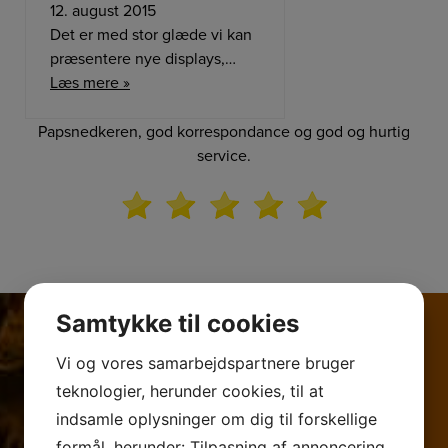
12. august 2015
Det er med stor glæde vi kan
præsentere nye displays,…
Læs mere »
Papsnedkeren, god korrespondance og god og hurtig
service.
Samtykke til cookies
Vi og vores samarbejdspartnere bruger
Kontakt os omkring
teknologier, herunder cookies, til at
indsamle oplysninger om dig til forskellige
jeres projekt
formål, herunder: Tilpasning af annoncering,