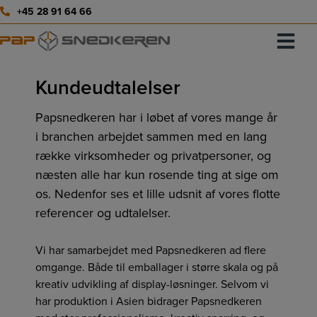
Hop
+45 28 91 64 66
til
indholdet
Kundeudtalelser
Papsnedkeren har i løbet af vores mange år
i branchen arbejdet sammen med en lang
række virksomheder og privatpersoner, og
næsten alle har kun rosende ting at sige om
os. Nedenfor ses et lille udsnit af vores flotte
referencer og udtalelser.
Vi har samarbejdet med Papsnedkeren ad flere
omgange. Både til emballager i større skala og på
kreativ udvikling af display-løsninger. Selvom vi
har produktion i Asien bidrager Papsnedkeren