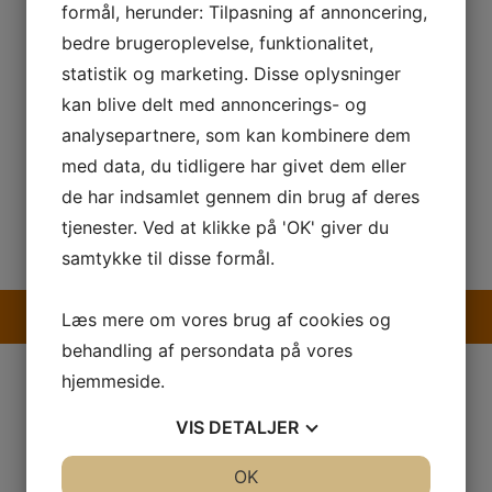
formål, herunder: Tilpasning af annoncering,
bedre brugeroplevelse, funktionalitet,
statistik og marketing. Disse oplysninger
kan blive delt med annoncerings- og
analysepartnere, som kan kombinere dem
med data, du tidligere har givet dem eller
de har indsamlet gennem din brug af deres
tjenester. Ved at klikke på 'OK' giver du
samtykke til disse formål.
Kom med Papsnedkeren i maskinrummet
Læs mere om vores brug af cookies og
behandling af persondata på vores
hjemmeside.
VIS
DETALJER
Brochuredisplays til synlig præsentation
af materiale
JA
NEJ
OK
JA
NEJ